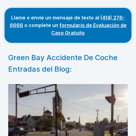
Llame o envíe un mensaje de texto al
(414) 276-
6666
o complete un
formulario de Evaluación de
Caso Gratuito
Green Bay Accidente De Coche
Entradas del Blog: