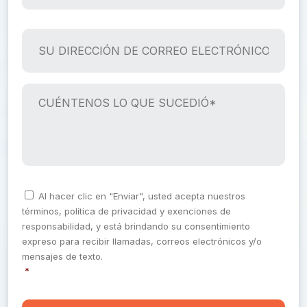
E
Ú
M
S
*
E
U
R
D
O
I
D
R
C
E
E
U
T
C
É
E
C
N
L
I
T
É
Ó
E
F
N
N
C
Al hacer clic en "Enviar", usted acepta nuestros
O
D
O
o
términos, política de privacidad y exenciones de
n
N
E
S
s
responsabilidad, y está brindando su consentimiento
O
C
L
e
expreso para recibir llamadas, correos electrónicos y/o
O
O
*
n
mensajes de texto.
t
R
Q
*
*
R
U
E
E